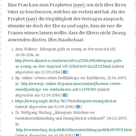
Eine Frau kam zum Propheten
(saw)
, um sich über ihren
Vater zu beschweren, welcher sie verheiratet hat. Als der
Prophet
(saw)
die Ungültigkeit des Vertrages ansprach,
stimmte sie doch der Ehe zu und sagte, dass sie nur die
Frauen wissen lassen wollte, dass die Eltern nicht Zwang
anwenden dürfen. (Ibn Maadschaa)
Amy Walters: Ethiopian girls as young as five married off,
26.08.2014, in:
http://www.aljazeera.com/news/africa/2014/08/ethiopian-girls-
as-young-as-five-married-off-20148269524221721.html
(zuletzt
abgerufen am 02.09.2014) [
]
Rp-online: Löwen retten Zwölfjährige vor Entführern, 21.06.2005,
in:
http://www.rp-online.de/panorama/ausland/loewen-retten-
zwoelfjaehrige-vor-entfuehrern-aid-1.1599580
(zuletzt
abgerufen am 02.09.2014) [
]
https://www.google.de/#q=%C3%A4thiopien+zwangsheirat
(zuletzt abgerufen am 02.09.2014) [
]
Dr. Wolfgang Wodarg „Äthiopien: Mädchen vor
Genitalverstümmelung und Zwangsheirat schützen!“, 06.02.2007,
in:
http://www.wodarg.de/politikfelder/entwicklungspolitik/809951.htm
l
(zuletzt abgerufen am 01.09.2014) [
]