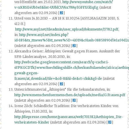
veröffentlicht am 25.02.2013,
http://www.youtube.com/watch?
v=xKRSE4UbIwI&list=UUblCUV6x7W4yfGFFXGl1qEg
(zuletzt
abgerufen am 02.09.2014) [
]
Urteil vom 14.10.2010 – AN 18 K 10.30254 [ASYLMAGAZIN 2010, S.
412 ff.]
http://www.asyl.net/fileadmin/user_upload/dokumente/17782.pdf
,
in:
http://www.asyl.net/index.php?
id=185&tx_ttnews%5Btt_news%5D=41019&cHash=38853890d7e1a59d2
(zuletzt abgerufen am 02.09.2014) [
]
Alexandra Geiser: Äthiopien: Gewalt gegen Frauen. Auskunft der
SFH-Länderanalyse, 20.10.2010, in:
http://webcache.googleusercontent.com/search?q=cache:i-
sYPKGCDTkJ:www.fluechtlingshilfe.ch/herkunftslaender/africa/aethio
gewalt-gegen-
frauen/at_download/file+&cd=8&hl=de&ct=clnk&gl=de
(zuletzt
abgerufen am 02.09.2014) [
]
Unterrichtsmaterial „Äthiopien“ für die Sekundarstufen, in:
http://www.menschenfuermenschen.de/uploads/media/G.Frauen.pdf
(zuletzt abgerufen am 02.09.2014) [
]
Irene Zöch: Schändliche Tradition: Die verheirateten Kinder von
Äthiopien, 15.10.2011, in:
http://diepresse.com/home/panorama/welt/701382/Aethiopien_Die-
verheirateten-Kinder
(zuletzt abgerufen am 02.09.2014) [
]