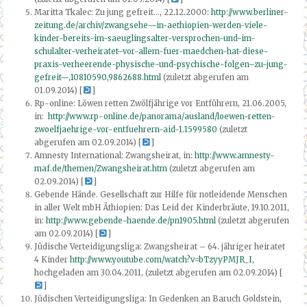
Maritta Tkalec: Zu jung gefreit…, 22.12.2000:
http://www.berliner-
zeitung.de/archiv/zwangsehe—in-aethiopien-werden-viele-
kinder-bereits-im-saeuglingsalter-versprochen-und-im-
schulalter-verheiratet–vor-allem-fuer-maedchen-hat-diese-
praxis-verheerende-physische-und-psychische-folgen–zu-jung-
gefreit—,10810590,9862688.html
(zuletzt abgerufen am
01.09.2014) [
]
Rp-online: Löwen retten Zwölfjährige vor Entführern, 21.06.2005,
in:
http://www.rp-online.de/panorama/ausland/loewen-retten-
zwoelfjaehrige-vor-entfuehrern-aid-1.1599580
(zuletzt
abgerufen am 02.09.2014) [
]
Amnesty International: Zwangsheirat, in:
http://www.amnesty-
maf.de/themen/Zwangsheirat.htm
(zuletzt abgerufen am
02.09.2014) [
]
Gebende Hände. Gesellschaft zur Hilfe für notleidende Menschen
in aller Welt mbH Äthiopien: Das Leid der Kinderbräute, 19.10.2011,
in:
http://www.gebende-haende.de/pn1905.html
(zuletzt abgerufen
am 02.09.2014) [
]
Jüdische Verteidigungsliga: Zwangsheirat – 64. jähriger heiratet
4 Kinder
http://www.youtube.com/watch?v=bTzyyPMJR_I
,
hochgeladen am 30.04.2011, (zuletzt abgerufen am 02.09.2014) [
]
Jüdischen Verteidigungsliga: In Gedenken an Baruch Goldstein,