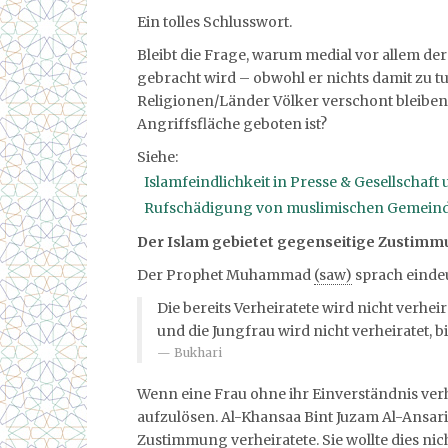
Ein tolles Schlusswort.
Bleibt die Frage, warum medial vor allem d
gebracht wird – obwohl er nichts damit zu t
Religionen/Länder Völker verschont bleiben,
Angriffsfläche geboten ist?
Siehe:
Islamfeindlichkeit in Presse & Gesellschaft
Rufschädigung von muslimischen Gemeinde
Der Islam gebietet gegenseitige Zustimmu
Der Prophet Muhammad
(saw)
sprach einde
Die bereits Verheiratete wird nicht verhei
und die Jungfrau wird nicht verheiratet, b
Bukhari
Wenn eine Frau ohne ihr Einverständnis verhe
aufzulösen. Al-Khansaa Bint Juzam Al-Ansar
Zustimmung verheiratete. Sie wollte dies n