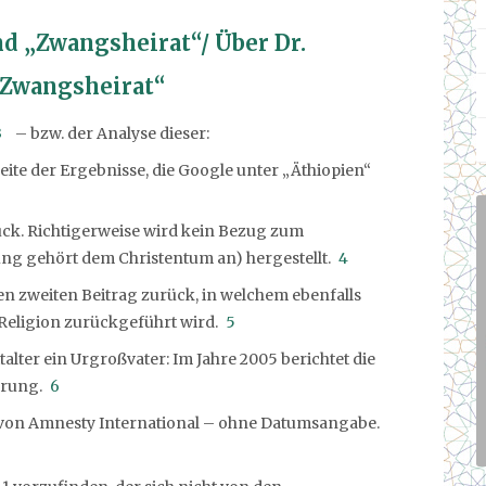
nd „Zwangsheirat“/ Über Dr.
„Zwangsheirat“
3
– bzw. der Analyse dieser:
eite der Ergebnisse, die Google unter „Äthiopien“
rück. Richtigerweise wird kein Bezug zum
ung gehört dem Christentum an) hergestellt.
4
 den zweiten Beitrag zurück, in welchem ebenfalls
Religion zurückgeführt wird.
5
italter ein Urgroßvater: Im Jahre 2005 berichtet die
erung.
6
ht von Amnesty International – ohne Datumsangabe.