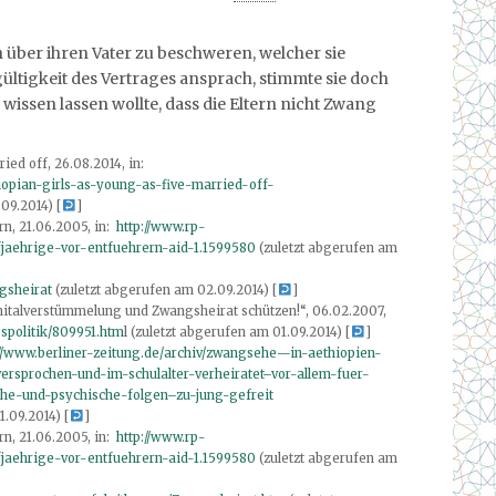
h über ihren Vater zu beschweren, welcher sie
ültigkeit des Vertrages ansprach, stimmte sie doch
 wissen lassen wollte, dass die Eltern nicht Zwang
ied off, 26.08.2014, in:
iopian-girls-as-young-as-five-married-off-
09.2014) [
]
rn, 21.06.2005, in:
http://www.rp-
jaehrige-vor-entfuehrern-aid-1.1599580
(zuletzt abgerufen am
gsheirat
(zuletzt abgerufen am 02.09.2014) [
]
italverstümmelung und Zwangsheirat schützen!“, 06.02.2007,
gspolitik/809951.htm
l (zuletzt abgerufen am 01.09.2014) [
]
://www.berliner-zeitung.de/archiv/zwangsehe—in-aethiopien-
versprochen-und-im-schulalter-verheiratet–vor-allem-fuer-
he-und-psychische-folgen–zu-jung-gefreit
.09.2014) [
]
rn, 21.06.2005, in:
http://www.rp-
jaehrige-vor-entfuehrern-aid-1.1599580
(zuletzt abgerufen am