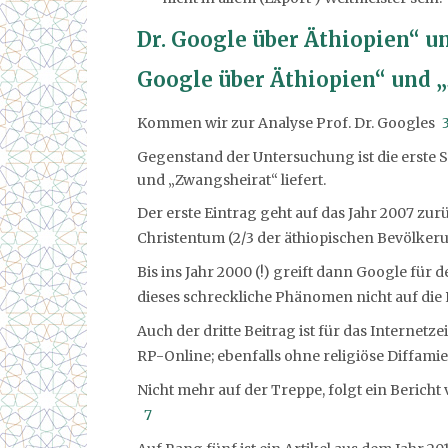
Dr. Google über Äthiopien“ u
Google über Äthiopien“ und 
Kommen wir zur Analyse Prof. Dr. Googles
Gegenstand der Untersuchung ist die erste S
und „Zwangsheirat“ liefert.
Der erste Eintrag geht auf das Jahr 2007 zu
Christentum (2/3 der äthiopischen Bevölker
Bis ins Jahr 2000 (!) greift dann Google für
dieses schreckliche Phänomen nicht auf die 
Auch der dritte Beitrag ist für das Internetze
RP-Online; ebenfalls ohne religiöse Diffami
Nicht mehr auf der Treppe, folgt ein Beric
7