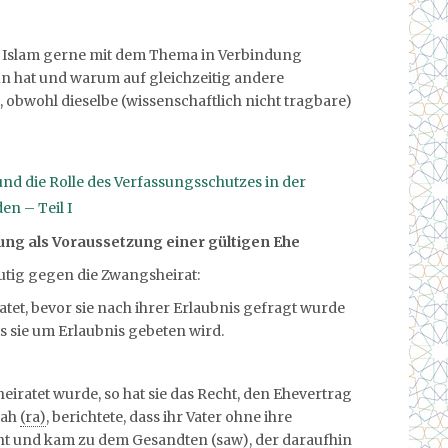
er Islam gerne mit dem Thema in Verbindung
un hat und warum auf gleichzeitig andere
 obwohl dieselbe (wissenschaftlich nicht tragbare)
 und die Rolle des Verfassungsschutzes in der
n – Teil I
ng als Voraussetzung einer gültigen Ehe
utig gegen die Zwangsheirat:
ratet, bevor sie nach ihrer Erlaubnis gefragt wurde
is sie um Erlaubnis gebeten wird.
iratet wurde, so hat sie das Recht, den Ehevertrag
iah
(ra)
, berichtete, dass ihr Vater ohne ihre
icht und kam zu dem Gesandten
(saw)
, der daraufhin