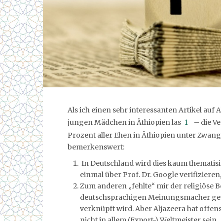
Als ich einen sehr interessanten Artikel au
jungen Mädchen in Äthiopien las
1
– die Ve
Prozent aller Ehen in Äthiopien unter Zwan
bemerkenswert:
In Deutschland wird dies kaum thematisie
einmal über Prof. Dr. Google verifizieren
Zum anderen „fehlte“ mir der religiöse Be
deutschsprachigen Meinungsmacher gew
verknüpft wird. Aber Aljazeera hat offe
nicht in allem (Export-) Weltmeister sein.