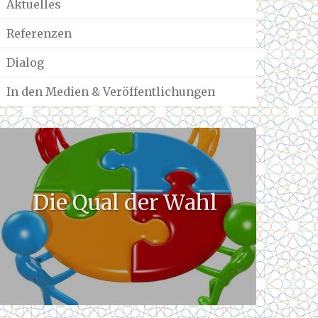
Aktuelles
Referenzen
Dialog
In den Medien & Veröffentlichungen
Die Qual der Wahl
Der
Ba
E