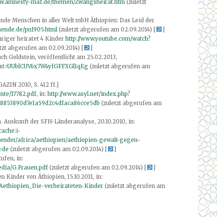
ww.amnesty-maf.de/themen/Zwangsheirat.htm
(zuletzt
ende Menschen in aller Welt mbH Äthiopien: Das Leid der
aende.de/pn1905.html
(zuletzt abgerufen am 02.09.2014) [
]
hriger heiratet 4 Kinder
http://www.youtube.com/watch?
etzt abgerufen am 02.09.2014) [
]
h Goldstein, veröffentlicht am 25.02.2013,
ist=UUblCUV6x7W4yfGFFXGl1qEg
(zuletzt abgerufen am
AZIN 2010, S. 412 ff.]
nte/17782.pdf
, in:
http://www.asyl.net/index.php?
8853890d7e1a59d2c4dfaca86cce5db
(zuletzt abgerufen am
 Auskunft der SFH-Länderanalyse, 20.10.2010, in:
cache:i-
ender/africa/aethiopien/aethiopien-gewalt-gegen-
=de
(zuletzt abgerufen am 02.09.2014) [
]
ufen, in:
dia/G.Frauen.pdf
(zuletzt abgerufen am 02.09.2014) [
]
n Kinder von Äthiopien, 15.10.2011, in:
/Aethiopien_Die-verheirateten-Kinder
(zuletzt abgerufen am