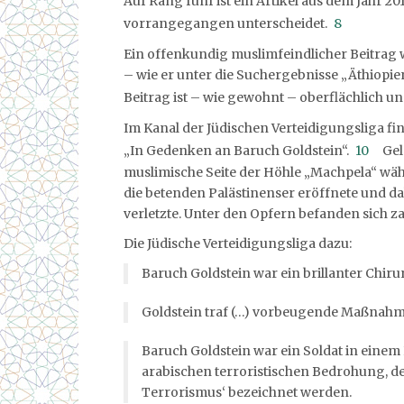
Auf Rang fünf ist ein Artikel aus dem Jahr 20
vorrangegangen unterscheidet.
8
Ein offenkundig muslimfeindlicher Beitrag 
– wie er unter die Suchergebnisse „Äthiopie
Beitrag ist – wie gewohnt – oberflächlich un
Im Kanal der Jüdischen Verteidigungsliga fi
„In Gedenken an Baruch Goldstein“.
10
Gelo
muslimische Seite der Höhle „Machpela“ wä
die betenden Palästinenser eröffnete und d
verletzte. Unter den Opfern befanden sich za
Die Jüdische Verteidigungsliga dazu:
Baruch Goldstein war ein brillanter Chir
Goldstein traf (…) vorbeugende Maßnah
Baruch Goldstein war ein Soldat in einem
arabischen terroristischen Bedrohung, des
Terrorismus‘ bezeichnet werden.