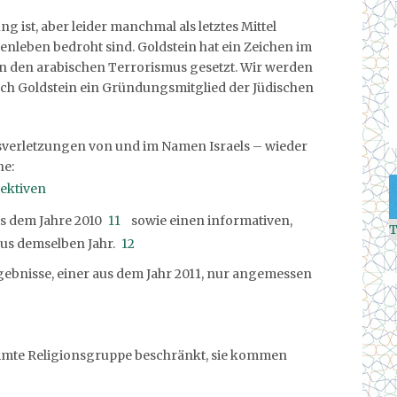
ng ist, aber leider manchmal als letztes Mittel
nleben bedroht sind. Goldstein hat ein Zeichen im
 den arabischen Terrorismus gesetzt. Wir werden
ch Goldstein ein Gründungsmitglied der Jüdischen
verletzungen von und im Namen Israels – wieder
he:
pektiven
us dem Jahre 2010
11
sowie einen informativen,
T
us demselben Jahr.
12
rgebnisse, einer aus dem Jahr 2011, nur angemessen
timmte Religionsgruppe beschränkt, sie kommen