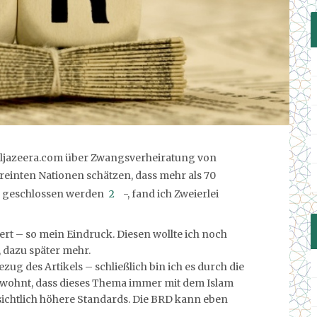
f Aljazeera.com über Zwangsverheiratung von
reinten Nationen schätzen, dass mehr als 70
g geschlossen werden
2
-, fand ich Zweierlei
rt – so mein Eindruck. Diesen wollte ich noch
, dazu später mehr.
zug des Artikels – schließlich bin ich es durch die
ohnt, dass dieses Thema immer mit dem Islam
nsichtlich höhere Standards. Die BRD kann eben