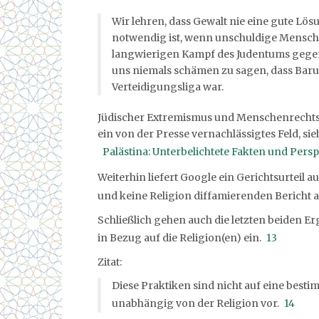
Wir lehren, dass Gewalt nie eine gute Lösu
notwendig ist, wenn unschuldige Mensche
langwierigen Kampf des Judentums gegen
uns niemals schämen zu sagen, dass Baru
Verteidigungsliga war.
Jüdischer Extremismus und Menschenrechts
ein von der Presse vernachlässigtes Feld, sie
Palästina: Unterbelichtete Fakten und Pers
Weiterhin liefert Google ein Gerichtsurteil a
und keine Religion diffamierenden Bericht a
Schließlich gehen auch die letzten beiden E
in Bezug auf die Religion(en) ein.
13
Zitat:
Diese Praktiken sind nicht auf eine bes
unabhängig von der Religion vor.
14