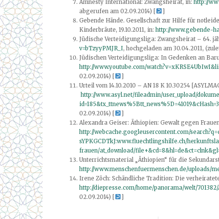
Amnesty International: Zwangsheirat, in:
http://w
abgerufen am 02.09.2014) [
]
Gebende Hände. Gesellschaft zur Hilfe für notleid
Kinderbräute, 19.10.2011, in:
http://www.gebende-h
Jüdische Verteidigungsliga: Zwangsheirat – 64. jä
v=bTzyyPMJR_I
, hochgeladen am 30.04.2011, (zul
Jüdischen Verteidigungsliga: In Gedenken an Baruc
http://www.youtube.com/watch?v=xKRSE4UbIwI&l
02.09.2014) [
]
Urteil vom 14.10.2010 – AN 18 K 10.30254 [ASYLMAG
http://www.asyl.net/fileadmin/user_upload/dokume
id=185&tx_ttnews%5Btt_news%5D=41019&cHash=3
02.09.2014) [
]
Alexandra Geiser: Äthiopien: Gewalt gegen Frauen.
http://webcache.googleusercontent.com/search?q=
sYPKGCDTkJ:www.fluechtlingshilfe.ch/herkunftsla
frauen/at_download/file+&cd=8&hl=de&ct=clnk&gl
Unterrichtsmaterial „Äthiopien“ für die Sekundarst
http://www.menschenfuermenschen.de/uploads/me
Irene Zöch: Schändliche Tradition: Die verheiratete
http://diepresse.com/home/panorama/welt/701382
02.09.2014) [
]