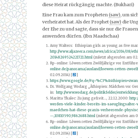
diese Heirat rückgängig machte. (Bukhari)
Eine Frau kam zum Propheten
(saw)
, um sic
verheiratet hat. Als der Prophet
(saw)
die Ung
der Ehe zu und sagte, dass sie nur die Frauen
anwenden dürfen. (Ibn Maadschaa)
Amy Walters: Ethiopian girls as young as five marr
http://www.aljazeera.com/news/africa/2014/08/eth
20148269524221721.html
(zuletzt abgerufen am 02.
Rp-online: Löwen retten Zwölfjährige vor Entführe
online.de/panorama/ausland/loewen-retten-zwoelf
02.09.2014) [
]
https://www.google.de/#q=%C3%A4thiopien+zwan
Dr. Wolfgang Wodarg „Äthiopien: Mädchen vor Gen
in:
http://www.wodarg.de/politikfelder/entwicklun
Maritta Tkalec: Zu jung gefreit…, 22.12.2000:
http
werden-viele-kinder-bereits-im-saeuglingsalter-
maedchen-hat-diese-praxis-verheerende-physisc
—,10810590,9862688.html
(zuletzt abgerufen am 01
Rp-online: Löwen retten Zwölfjährige vor Entführe
online.de/panorama/ausland/loewen-retten-zwoelf
02.09.2014) [
]