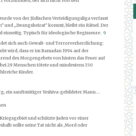
11 vorzufinden, der sich nicht von den
wurde von der Jüdischen Verteidigungsliga verfasst
n“ und „Zwangsheirat“ kommt, bleibt ein Rätsel. Der
d einseitig. Typisch für ideologische Regisseure.
9
ndet sich auch Gewalt- und Terrorverherrlichung:
bt wird, dass er im Ramadan 1994 auf der
hrend des Morgengebets von hinten das Feuer auf
abei 29 Menschen tötete und mindestens 150
hlreiche Kinder.
urg, ein sanftmütiger Yeshiva-gebildeter Mann….
men
 Kriegsgebiet und schützte Juden vor einer
halb sollte seine Tat nicht als ‚Mord oder